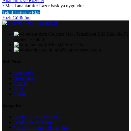
Anahtarlık ve Rozetler
• Metal anahtarlık • Lazer baskıya uygundur.
Teklif Listesine Ekle
Hızlı Görünüm
Oruçreis Mah. Tekstilkent B03 Blok No:71
Esenler-İstanbul
+90 541 305 52 34
info@inopromosyon.com
Hızlı Menü
Ana Sayfa
Hakkımızda
Ürünler
Blog
İletişim
Kategoriler
Ajandalar ve Organizerler
Anahtarlık ve Rozetler
Çanta ve Toplantı Bloknotları