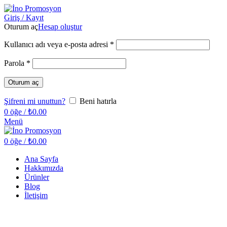
Giriş / Kayıt
Oturum aç
Hesap oluştur
Kullanıcı adı veya e-posta adresi
*
Parola
*
Oturum aç
Şifreni mi unuttun?
Beni hatırla
0
öğe
/
₺
0.00
Menü
0
öğe
/
₺
0.00
Ana Sayfa
Hakkımızda
Ürünler
Blog
İletişim